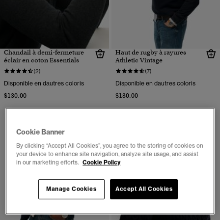
Chandail à demi-fermeture
Haut de rugby à rayures
éclair en coton Essentials
Athletic Vintage
(2)
(7)
Disponible en dautres coloris
Disponible en dautres coloris
$130.00
$130.00
Cookie Banner
By clicking “Accept All Cookies”, you agree to the storing of cookies on
your device to enhance site navigation, analyze site usage, and assist
in our marketing efforts.
Cookie Policy
Manage Cookies
Accept All Cookies