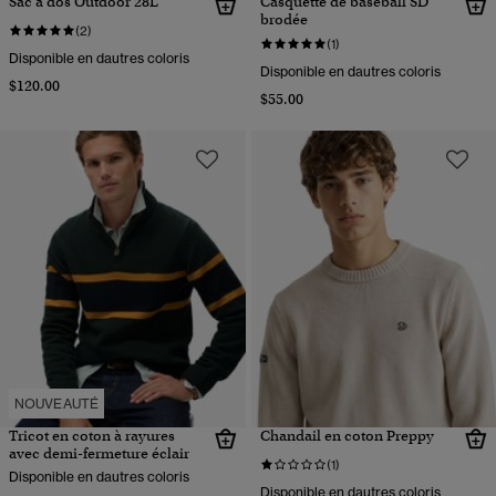
Sac à dos Outdoor 28L
Casquette de baseball SD
brodée
(2)
(1)
Disponible en dautres coloris
Disponible en dautres coloris
$120.00
$55.00
NOUVEAUTÉ
Tricot en coton à rayures
Chandail en coton Preppy
avec demi-fermeture éclair
(1)
Disponible en dautres coloris
Disponible en dautres coloris