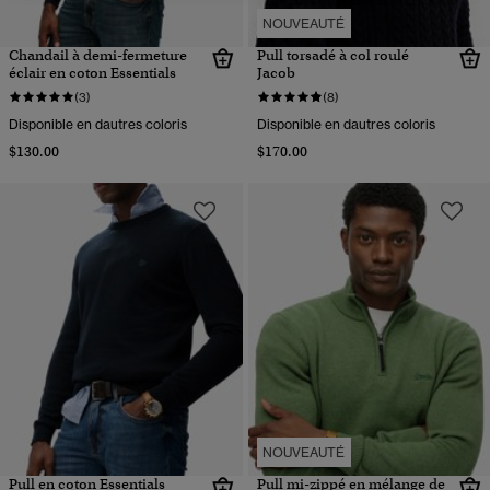
NOUVEAUTÉ
Chandail à demi-fermeture
Pull torsadé à col roulé
éclair en coton Essentials
Jacob
(3)
(8)
Disponible en dautres coloris
Disponible en dautres coloris
$130.00
$170.00
NOUVEAUTÉ
Pull en coton Essentials
Pull mi-zippé en mélange de