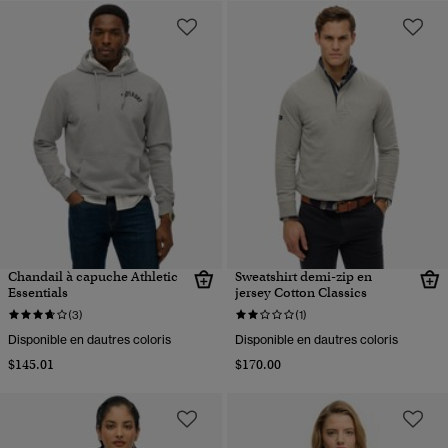
Chandail à capuche Athletic
Sweatshirt demi-zip en
Essentials
jersey Cotton Classics
(3)
(1)
Disponible en dautres coloris
Disponible en dautres coloris
$145.01
$170.00