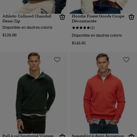
Athletic Collared Chandail
Hoodie Finest Goods Coupe
Demi-Zip
Décontractée
Disponible en dautres coloris
(2)
$120.00
Disponible en dautres coloris
$145.01
Pull à col boutonné Vintage
Sweatshirt à demi-fermeture