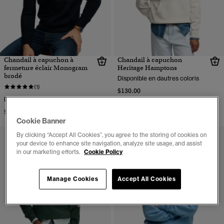
Chandail à capuchon à
Chandail à capuchon
fermeture éclair Monogram
Heritage Hamptons
brodé
Disponible en dautres coloris
(1)
$130.00
Disponible en dautres coloris
$160.00
Cookie Banner
By clicking “Accept All Cookies”, you agree to the storing of cookies on
your device to enhance site navigation, analyze site usage, and assist
in our marketing efforts.
Cookie Policy
Manage Cookies
Accept All Cookies