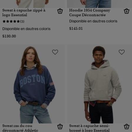
Sweat à capuche zippé à
Hoodie 1954 Company
logo Essential
Coupe Décontractée
Disponible en dautres coloris
(3)
$145.01
Disponible en dautres coloris
$130.00
Sweat ras du cou
Sweat à capuche semi-
décontracté Athletic
brossé à logo Essential