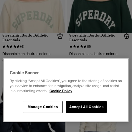
Sweatshirt Bardot Athletic
Sweatshirt Bardot Athletic
Essentials
Essentials
(6)
(5)
Disponible en dautres coloris
Disponible en dautres coloris
$120.00
$120.00
Cookie Banner
By clicking “Accept All Cookies”, you agree to the storing of cookies on
your device to enhance site navigation, analyze site usage, and assist
in our marketing efforts.
Cookie Policy
Manage Cookies
Accept All Cookies