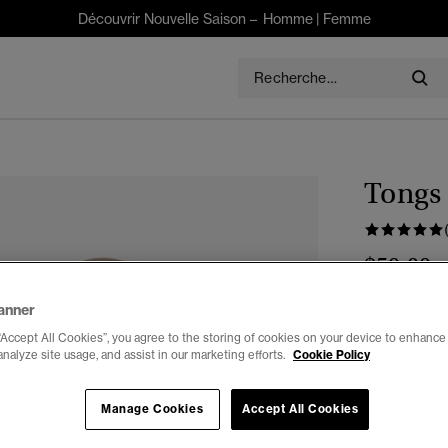
Découvrir Nouvelle Saison –
Homme
|
Femme
Tongs 
$50.00
Choisis Taille
anner
“Accept All Cookies”, you agree to the storing of cookies on your device to enhance 
3-4
5
analyze site usage, and assist in our marketing efforts.
Cookie Policy
Manage Cookies
Accept All Cookies