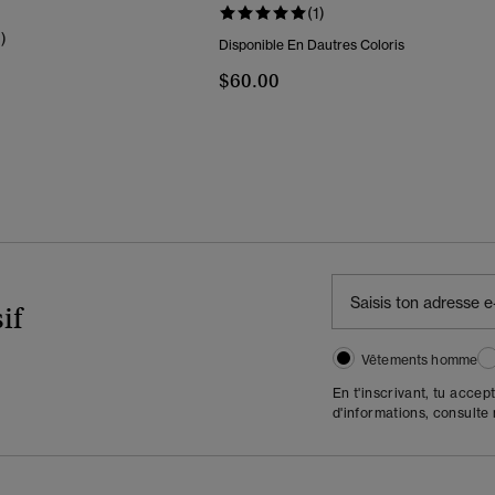
(1)
1)
Disponible En Dautres Coloris
$60.00
if
Vêtements homme
En t'inscrivant, tu accep
d'informations, consulte