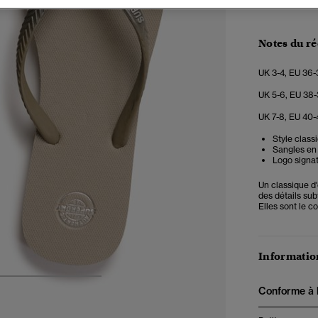
Notes du r
UK 3-4, EU 36-
UK 5-6, EU 38-
UK 7-8, EU 40-
Style class
Sangles en
Logo signat
Un classique d
des détails sub
Elles sont le 
Information
4
5
6
7
Conforme à la