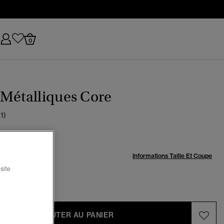
0
Métalliques Core
(1)
:
Informations Taille Et Coupe
site
-6
7-8
AJOUTER AU PANIER