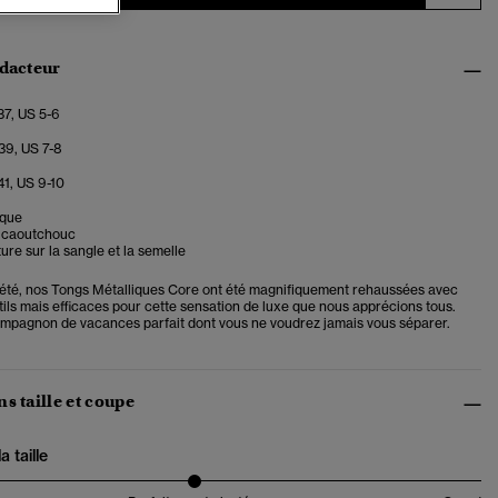
édacteur
37, US 5-6
39, US 7-8
41, US 9-10
ique
 caoutchouc
ure sur la sangle et la semelle
'été, nos Tongs Métalliques Core ont été magnifiquement rehaussées avec
tils mais efficaces pour cette sensation de luxe que nous apprécions tous.
compagnon de vacances parfait dont vous ne voudrez jamais vous séparer.
s taille et coupe
 taille