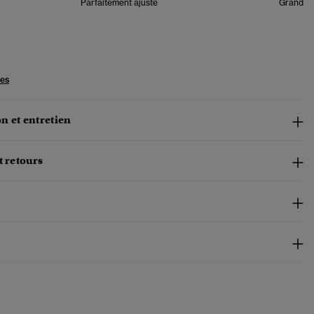
Parfaitement ajusté
Grand
les
n et entretien
t retours