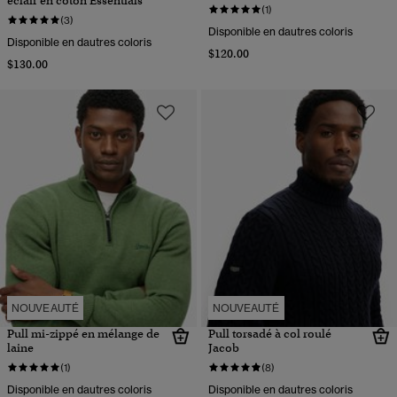
éclair en coton Essentials
(1)
(3)
Disponible en dautres coloris
Disponible en dautres coloris
$120.00
$130.00
NOUVEAUTÉ
NOUVEAUTÉ
Pull mi-zippé en mélange de
Pull torsadé à col roulé
laine
Jacob
(1)
(8)
Disponible en dautres coloris
Disponible en dautres coloris