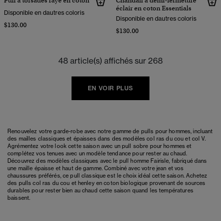
Pull à torsades rayé en coton
Chandail à demi-fermeture
éclair en coton Essentials
Disponible en dautres coloris
Disponible en dautres coloris
$130.00
$130.00
48 article(s) affichés sur 268
EN VOIR PLUS
Renouvelez votre garde-robe avec notre gamme de pulls pour hommes, incluant
des mailles classiques et épaisses dans des modèles col ras du cou et col V.
Agrémentez votre look cette saison avec un pull sobre pour hommes et
complétez vos tenues avec un modèle tendance pour rester au chaud.
Découvrez des modèles classiques avec le pull homme Fairisle, fabriqué dans
une maille épaisse et haut de gamme. Combiné avec votre jean et vos
chaussures préférés, ce pull classique est le choix idéal cette saison. Achetez
des pulls col ras du cou et henley en coton biologique provenant de sources
durables pour rester bien au chaud cette saison quand les températures
baissent.