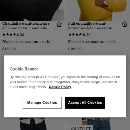
Chandail à demi-fermeture
Pull en maille à demi-
éclair en coton Essentials
fermeture éclair en coton
(2)
(3)
Disponible en dautres coloris
Disponible en dautres coloris
$130.00
$160.00
Cookie Banner
By clicking “Accept All Cookies”, you agree to the storing of cookies on
your device to enhance site navigation, analyze site usage, and assist
in our marketing efforts.
Cookie Policy
Manage Cookies
Accept All Cookies
NOUVEAUTÉ