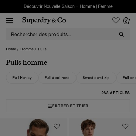
Découvrir Nouvelle Saison –
Homme
|
Femme
0
Home
Homme
Pulls
Pulls homme
Pull Henley
Pull à col rond
Sweat demi-zip
Pull en
268 ARTICLES
FILTRER ET TRIER