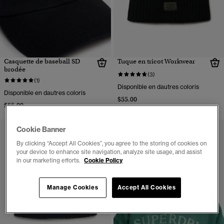
Casquette de baseball SD
Tuque en tricot Workwear
brodée
(3)
(1)
Disponible en dautres coloris
Disponible en dautres coloris
$55.00
$55.00
Cookie Banner
By clicking “Accept All Cookies”, you agree to the storing of cookies on
your device to enhance site navigation, analyze site usage, and assist
in our marketing efforts.
Cookie Policy
Manage Cookies
Accept All Cookies