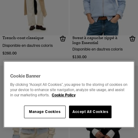
Trench-coat classique
Sweat à capuche zippé à
logo Essential
Disponible en dautres coloris
Disponible en dautres coloris
$260.00
$130.00
Cookie Banner
By clicking “Accept All Cookies”, you agree to the storing of cookies on
your device to enhance site navigation, analyze site usage, and assist
in our marketing efforts.
Cookie Policy
Manage Cookies
Accept All Cookies