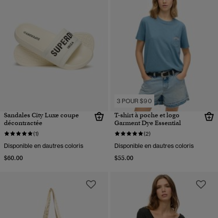
3 POUR $90
Sandales City Luxe coupe
T-shirt à poche et logo
décontractée
Garment Dye Essential
(1)
(2)
Disponible en dautres coloris
Disponible en dautres coloris
$60.00
$55.00