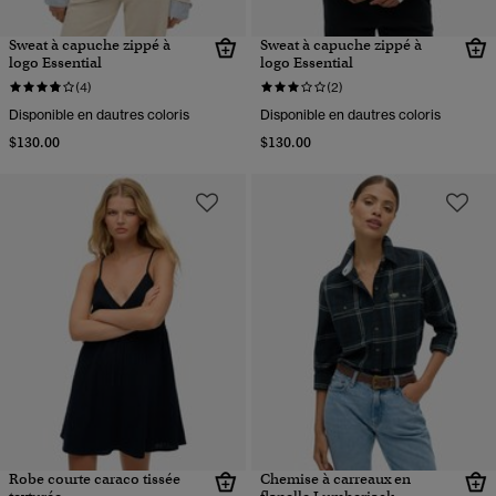
Sweat à capuche zippé à
Sweat à capuche zippé à
logo Essential
logo Essential
(4)
(2)
Disponible en dautres coloris
Disponible en dautres coloris
$130.00
$130.00
Robe courte caraco tissée
Chemise à carreaux en