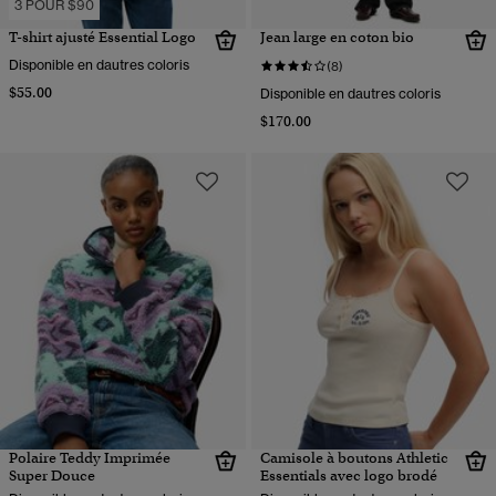
3 POUR $90
T-shirt ajusté Essential Logo
Jean large en coton bio
Disponible en dautres coloris
(8)
$55.00
Disponible en dautres coloris
$170.00
Polaire Teddy Imprimée
Camisole à boutons Athletic
Super Douce
Essentials avec logo brodé