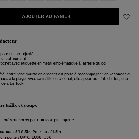
AJOUTER AU PANIER
édacteur
pour un look ajusté
e à col montant
rochet avec étiquette en métal emblématique à l’arrière du col
l’été, notre robe courte en crochet est prête à t’accompagner en vacances ou
rnées à la plage. Avec sa maille en crochet, elle apportera, l’air de rien, une
nce à ton look.
s taille et coupe
 : près du corps pour un look plus ajusté.
uteur : 5ft 8.5in. Poitrine : 31.5in
in porte :
UK10, EU38, US6