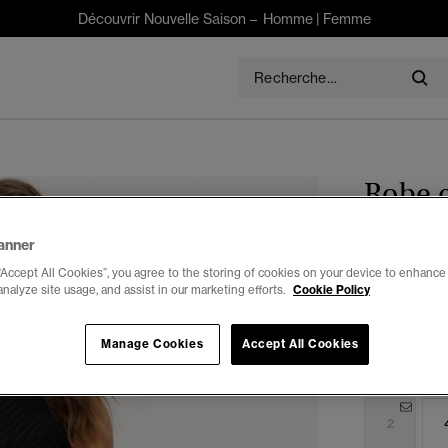
Découvrir Nouvelle Saison –
Homme
|
Femme
Robe c
$170.00
anner
“Accept All Cookies”, you agree to the storing of cookies on your device to enhance 
Couleur :
noi
analyze site usage, and assist in our marketing efforts.
Cookie Policy
séle
Manage Cookies
Accept All Cookies
Choisis Taille
2