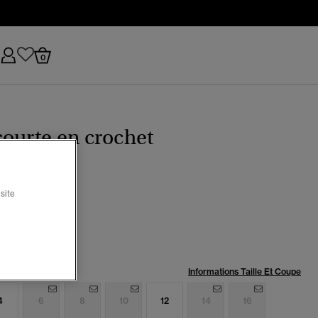
0
ourte en crochet
site
r
ctionné
:
Informations Taille Et Coupe
4
6
8
10
12
14
16