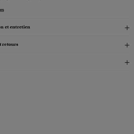
les
n et entretien
t retours