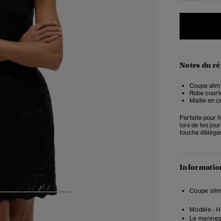
Notes du r
Coupe slim 
Robe court
Maille en c
Parfaite pour 
lors de tes jou
touche d’éléga
Information
Coupe slim
4
5
6
7
Modèle :
Ha
Le mannequ