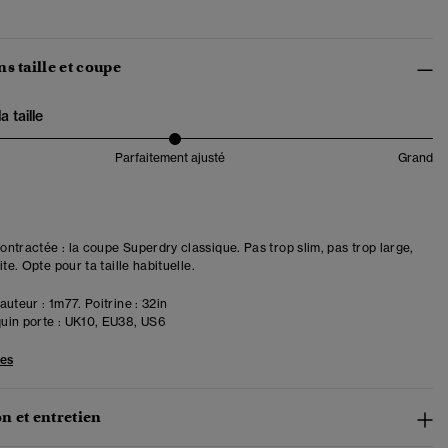
s taille et coupe
 taille
Parfaitement ajusté
Grand
ntractée : la coupe Superdry classique. Pas trop slim, pas trop large,
ite. Opte pour ta taille habituelle.
uteur : 1m77. Poitrine : 32in
in porte :
UK10, EU38, US6
les
n et entretien