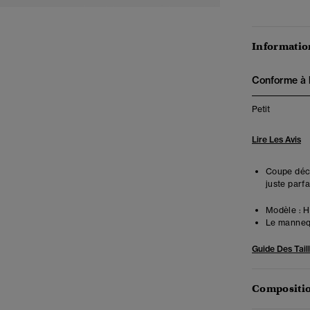
Information
Conforme à la
Petit
Lire Les Avis
Coupe déco
juste parfa
Modèle :
Ha
Le mannequ
Guide Des Tail
Compositio