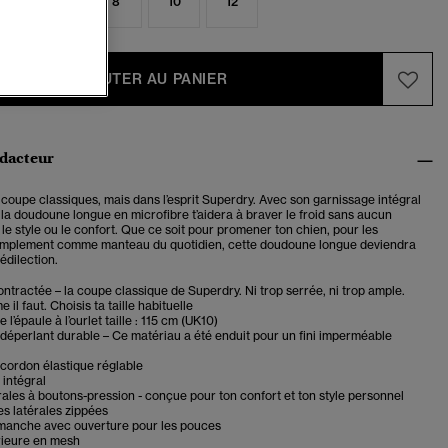
4
6
8
10
12
AJOUTER AU PANIER
édacteur
 coupe classiques, mais dans l’esprit Superdry. Avec son garnissage intégral
la doudoune longue en microfibre t’aidera à braver le froid sans aucun
e style ou le confort. Que ce soit pour promener ton chien, pour les
implement comme manteau du quotidien, cette doudoune longue deviendra
édilection.
tractée – la coupe classique de Superdry. Ni trop serrée, ni trop ample.
il faut. Choisis ta taille habituelle
l’épaule à l’ourlet taille : 115 cm (UK10)
déperlant durable – Ce matériau a été enduit pour un fini imperméable
cordon élastique réglable
intégral
rales à boutons-pression - conçue pour ton confort et ton style personnel
s latérales zippées
anche avec ouverture pour les pouces
rieure en mesh