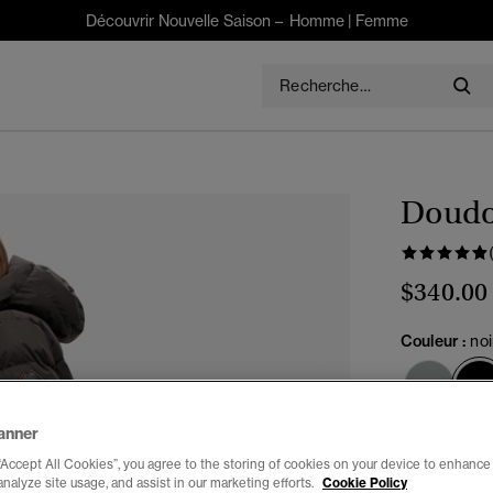
Découvrir Nouvelle Saison –
Homme
|
Femme
Doudo
$340.00
Couleur :
noi
anner
Choisis Taille
“Accept All Cookies”, you agree to the storing of cookies on your device to enhance 
analyze site usage, and assist in our marketing efforts.
Cookie Policy