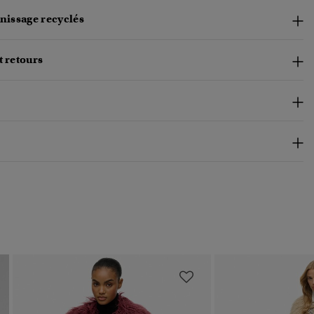
rnissage recyclés
t retours