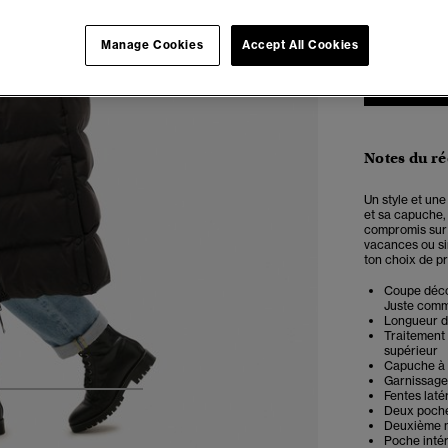
2
Manage Cookies
Accept All Cookies
Notes du r
Un style et une
et sa capuche, 
compromis sur l
vacances ou s
ton choix de pr
Coupe décon
Juste comme 
Longueur de 
Traitement 
supérieur
Capuche à 
Garnissage 
Fentes laté
4
5
6
7
Deux poche
Deuxième m
Poche inté