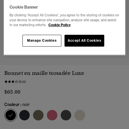
Cookie Banner
By clicking “Accept All Cookies”, you agree to the storing of cookies on
your device to enhance site navigation, analyze site usage, and assist
in our marketing efforts.
Cookie Policy
Manage Cookies
Accept All Cookies
1
2
3
4
Bonnet en maille torsadée Luxe
(4)
$65.00
Couleur :
noir
sélectionné