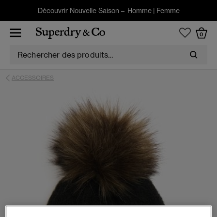
Découvrir Nouvelle Saison –
Homme
|
Femme
0
ACCESSOIRES