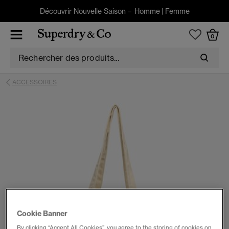
Découvrir Nouvelle Saison –
Homme
|
Femme
0
ACCESSOIRES
Cookie Banner
By clicking “Accept All Cookies”, you agree to the storing of cookies on