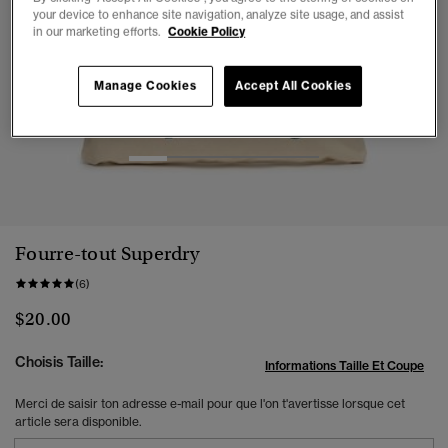
your device to enhance site navigation, analyze site usage, and assist
in our marketing efforts.
Cookie Policy
Manage Cookies
Accept All Cookies
1
2
3
4
5
Fourre-tout Superdry
(6)
$20.00
Choisis Taille:
Informations Taille Et Coupe
Merci de saisir ton adresse e-mail pour que l'on t'avertisse lorsque cet
article sera disponible.