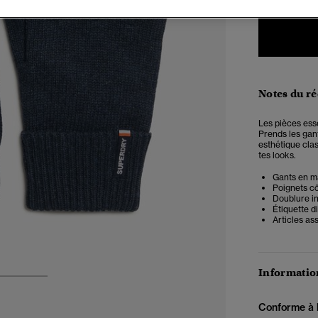
Notes du r
Les pièces esse
Prends les gant
esthétique cla
tes looks.
Gants en ma
Poignets cô
Doublure i
Étiquette d
Articles as
Information
2
3
Conforme à la