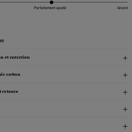
Parfaitement ajusté
Grand
les
n et entretien
ic cotton
t retours