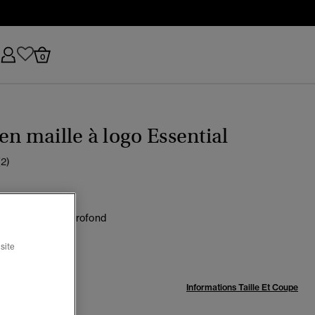
0
en maille à logo Essential
(2)
u marine chiné profond
ctionné
site
:
Informations Taille Et Coupe
ment 5 restant