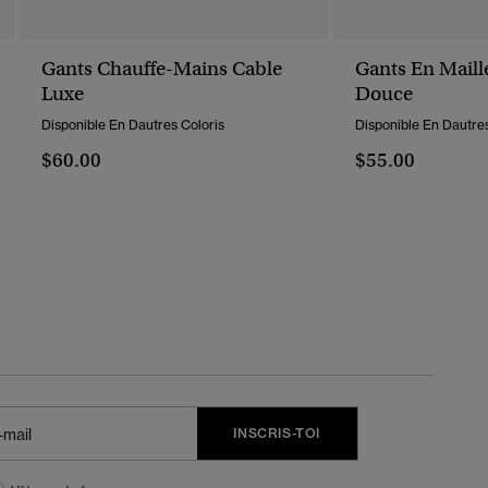
Gants Chauffe-Mains Cable
Gants En Maill
Luxe
Douce
Disponible En Dautres Coloris
Disponible En Dautres
$60.00
$55.00
INSCRIS-TOI