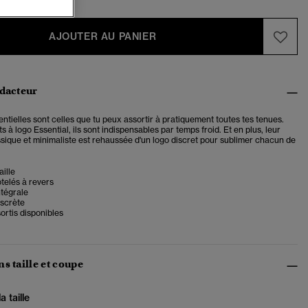
AJOUTER AU PANIER
édacteur
ntielles sont celles que tu peux assortir à pratiquement toutes tes tenues.
s à logo Essential, ils sont indispensables par temps froid. Et en plus, leur
ssique et minimaliste est rehaussée d'un logo discret pour sublimer chacun de
ille
telés à revers
ntégrale
iscrète
sortis disponibles
s taille et coupe
 taille