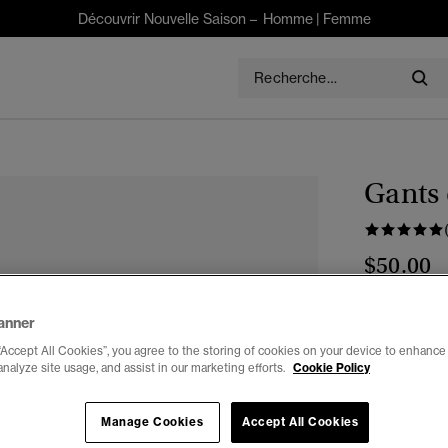
Découvrir Nouvelle Saison –
Homme
|
Femme
Gants 
$50.00
Couleur :
ble
anner
séle
“Accept All Cookies”, you agree to the storing of cookies on your device to enhance 
analyze site usage, and assist in our marketing efforts.
Cookie Policy
Choisis Taille
Manage Cookies
Accept All Cookies
Stock:
Seule