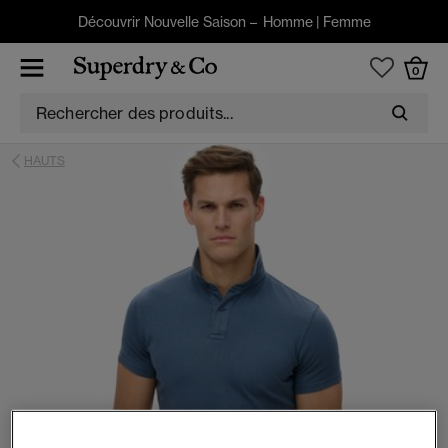
Découvrir Nouvelle Saison –
Homme
|
Femme
0
HAUTS