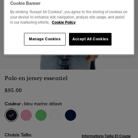
Cookie Banner
By clicking “Accept All Cookies”, you agree to the storing of cookies on
your device to enhance site navigation, analyze site usage, and assist
in our marketing efforts.
Cookie Policy
Manage Cookies
Accept All Cookies
1
2
3
4
Polo en jersey essentiel
$95.00
Couleur :
bleu marine délavé
sélectionné
Choisis Taille:
Informations Taille Et Coupe