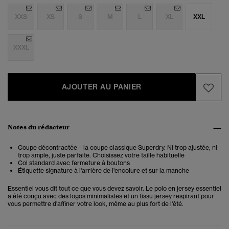
XXS
XS
S
M
L
XL
XXL
XXXL
AJOUTER AU PANIER
Notes du rédacteur
Coupe décontractée – la coupe classique Superdry. Ni trop ajustée, ni
trop ample, juste parfaite. Choisissez votre taille habituelle
Col standard avec fermeture à boutons
Étiquette signature à l'arrière de l'encolure et sur la manche
Essentiel vous dit tout ce que vous devez savoir. Le polo en jersey essentiel
a été conçu avec des logos minimalistes et un tissu jersey respirant pour
vous permettre d'affiner votre look, même au plus fort de l'été.