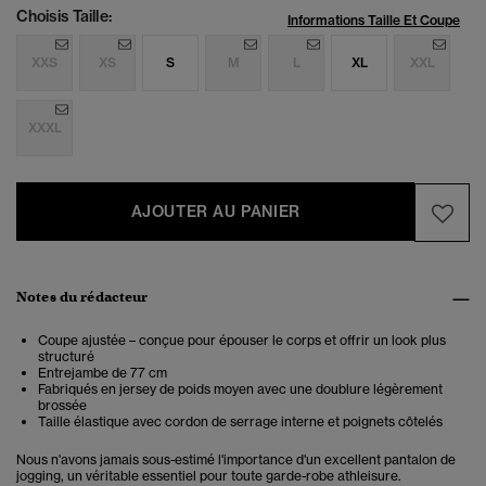
Choisis Taille:
Informations Taille Et Coupe
XXS
XS
S
M
L
XL
XXL
XXXL
AJOUTER AU PANIER
Notes du rédacteur
Coupe ajustée – conçue pour épouser le corps et offrir un look plus
structuré
Entrejambe de 77 cm
Fabriqués en jersey de poids moyen avec une doublure légèrement
brossée
Taille élastique avec cordon de serrage interne et poignets côtelés
Nous n'avons jamais sous-estimé l'importance d'un excellent pantalon de
jogging, un véritable essentiel pour toute garde-robe athleisure.