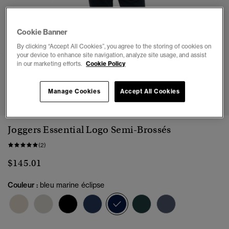
Cookie Banner
By clicking “Accept All Cookies”, you agree to the storing of cookies on
your device to enhance site navigation, analyze site usage, and assist
in our marketing efforts.
Cookie Policy
1
2
3
4
5
6
7
Manage Cookies
Accept All Cookies
Joggers Essential Logo Semi-Brossés
(2)
$145.01
Couleur :
bleu marine éclipse
sélectionné