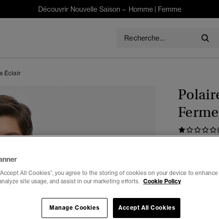
Découvrir Nouvelle Saison –
Homme
|
Femme
e Éclair
Polair
Fermet
$185.00
anner
Choisis Taille
“Accept All Cookies”, you agree to the storing of cookies on your device to enhance 
analyze site usage, and assist in our marketing efforts.
Cookie Policy
XXS
X
Manage Cookies
Accept All Cookies