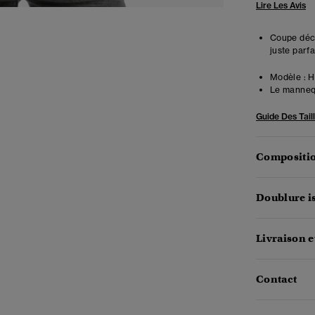
Lire Les Avis
Coupe déco
juste parfa
Modèle :
Ha
Le mannequ
Guide Des Tail
Compositio
Doublure i
Livraison e
Contact