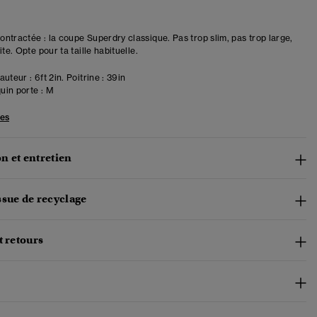
ntractée : la coupe Superdry classique. Pas trop slim, pas trop large,
ite. Opte pour ta taille habituelle.
uteur : 6ft 2in. Poitrine : 39in
in porte :
M
les
n et entretien
ssue de recyclage
t retours