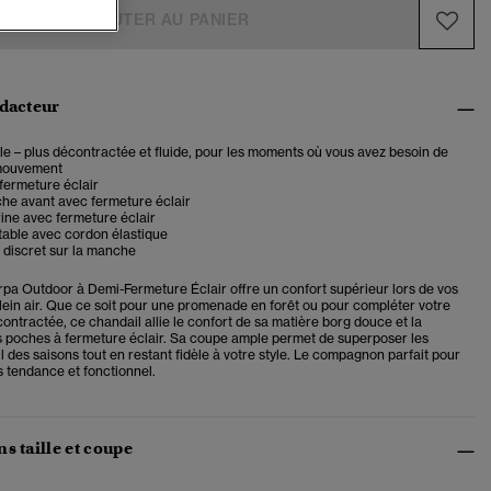
AJOUTER AU PANIER
édacteur
 – plus décontractée et fluide, pour les moments où vous avez besoin de
 mouvement
fermeture éclair
he avant avec fermeture éclair
ine avec fermeture éclair
table avec cordon élastique
 discret sur la manche
rpa Outdoor à Demi-Fermeture Éclair offre un confort supérieur lors de vos
lein air. Que ce soit pour une promenade en forêt ou pour compléter votre
ntractée, ce chandail allie le confort de sa matière borg douce et la
es poches à fermeture éclair. Sa coupe ample permet de superposer les
l des saisons tout en restant fidèle à votre style. Le compagnon parfait pour
is tendance et fonctionnel.
s taille et coupe