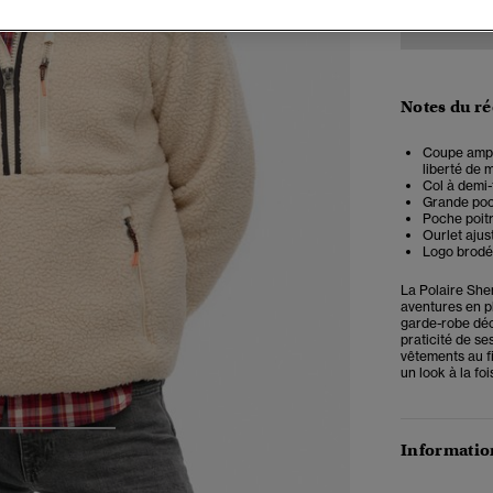
Notes du r
Coupe ample
liberté de
Col à demi-
Grande poc
Poche poitr
Ourlet ajus
Logo brodé
La Polaire She
aventures en p
garde-robe déco
praticité de s
vêtements au fi
un look à la fo
3
4
5
Information