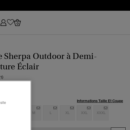
0
e Sherpa Outdoor à Demi-
ure Éclair
(1)
:
Informations Taille Et Coupe
site
S
S
M
L
XL
XXL
XXXL