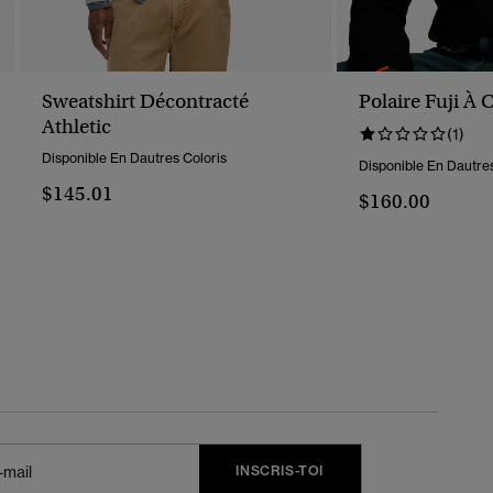
Sweatshirt Décontracté
Polaire Fuji À
Athletic
(1)
Disponible En Dautres Coloris
Disponible En Dautres
$145.01
$160.00
INSCRIS-TOI