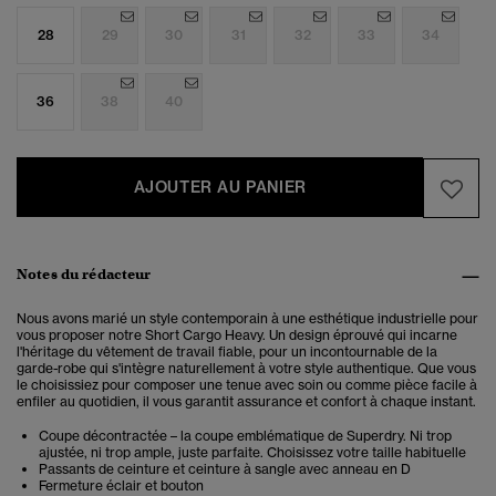
28
29
30
31
32
33
34
36
38
40
AJOUTER AU PANIER
Notes du rédacteur
Nous avons marié un style contemporain à une esthétique industrielle pour
vous proposer notre Short Cargo Heavy. Un design éprouvé qui incarne
l'héritage du vêtement de travail fiable, pour un incontournable de la
garde-robe qui s'intègre naturellement à votre style authentique. Que vous
le choisissiez pour composer une tenue avec soin ou comme pièce facile à
enfiler au quotidien, il vous garantit assurance et confort à chaque instant.
Coupe décontractée – la coupe emblématique de Superdry. Ni trop
ajustée, ni trop ample, juste parfaite. Choisissez votre taille habituelle
Passants de ceinture et ceinture à sangle avec anneau en D
Fermeture éclair et bouton