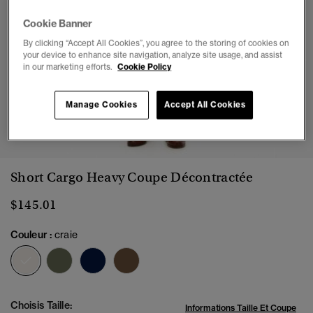
Cookie Banner
By clicking “Accept All Cookies”, you agree to the storing of cookies on
your device to enhance site navigation, analyze site usage, and assist
in our marketing efforts.
Cookie Policy
Manage Cookies
Accept All Cookies
1
2
3
4
5
6
7
Short Cargo Heavy Coupe Décontractée
$145.01
Couleur :
craie
sélectionné
Choisis Taille:
Informations Taille Et Coupe