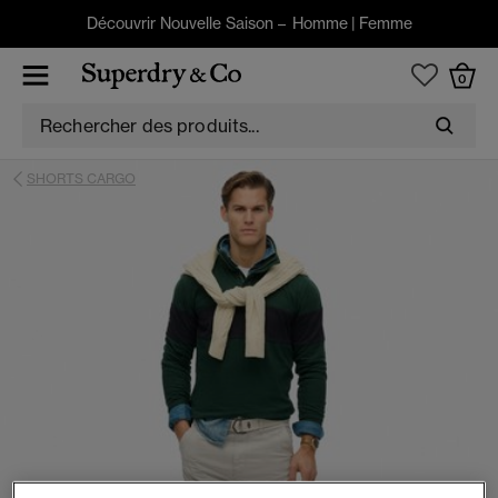
Découvrir Nouvelle Saison –
Homme
|
Femme
0
SHORTS CARGO