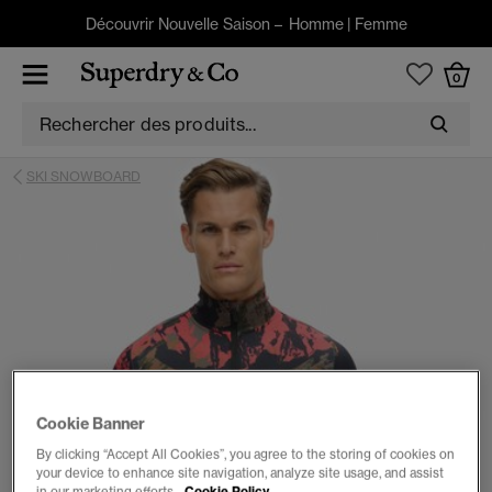
Découvrir Nouvelle Saison –
Homme
|
Femme
0
SKI SNOWBOARD
Cookie Banner
By clicking “Accept All Cookies”, you agree to the storing of cookies on
your device to enhance site navigation, analyze site usage, and assist
in our marketing efforts.
Cookie Policy