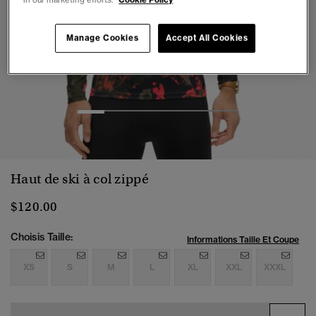
Manage Cookies
Accept All Cookies
1
2
3
4
5
6
Haut de ski à col zippé
$120.00
Choisis Taille:
Informations Taille Et Coupe
XS
S
M
L
XL
XXL
XXXL