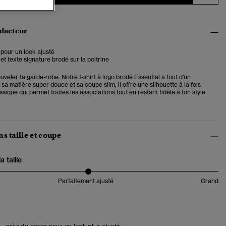
édacteur
pour un look ajusté
et texte signature brodé sur la poitrine
uveler ta garde-robe. Notre t-shirt à logo brodé Essential a tout d'un
 sa matière super douce et sa coupe slim, il offre une silhouette à la fois
assique qui permet toutes les associations tout en restant fidèle à ton style
s taille et coupe
 taille
Parfaitement ajusté
Grand