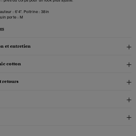
 : près du corps pour un look plus ajusté.
uteur : 6'4". Poitrine : 38in
in porte :
M
les
n et entretien
ic cotton
t retours