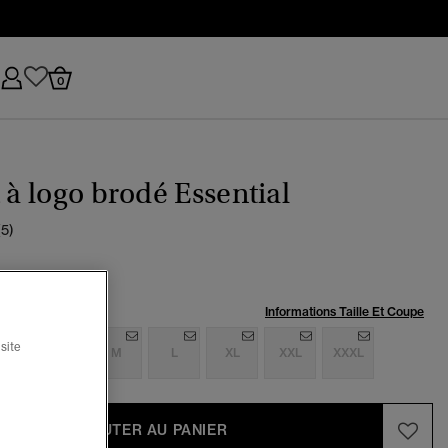
0
t à logo brodé Essential
(5)
:
Informations Taille Et Coupe
site
S
S
M
L
XL
XXL
XXXL
AJOUTER AU PANIER