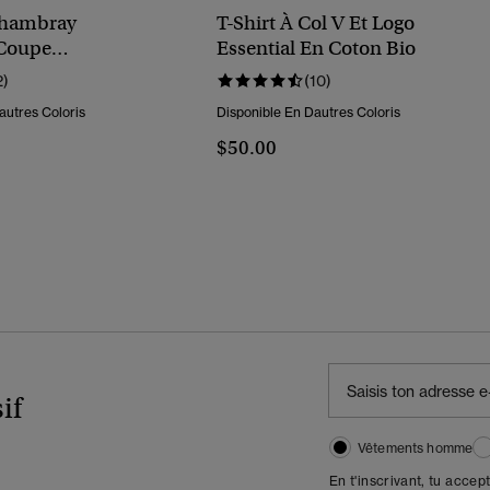
hambray
T-Shirt À Col V Et Logo
 Coupe
Essential En Coton Bio
ée
2)
(10)
autres Coloris
Disponible En Dautres Coloris
$50.00
if
Vêtements homme
En t'inscrivant, tu accep