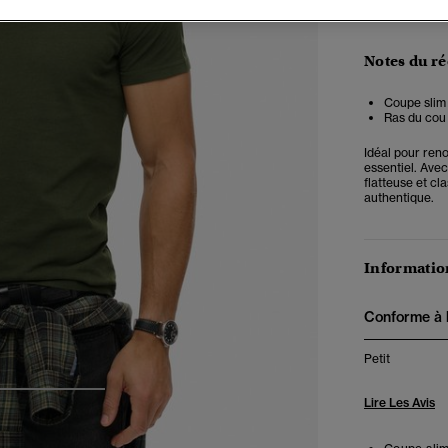
Notes du r
Coupe slim 
Ras du cou 
Idéal pour reno
essentiel. Avec
flatteuse et cl
authentique.
Information
Conforme à la
Petit
3
4
5
Lire Les Avis