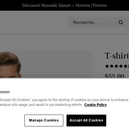
Découvrir Nouvelle Saison –
Homme
|
Femme
T-shir
$55.00
Choisis Taille
anner
“Accept All Cookies”, you agree to the storing of cookies on your device to enhance 
XXS
X
analyze site usage, and assist in our marketing efforts.
Cookie Policy
Manage Cookies
Accept All Cookies