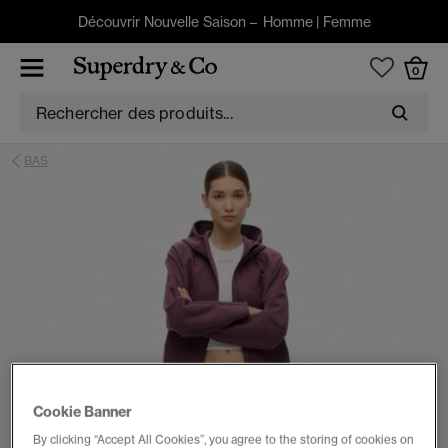
Découvrir Nouvelle Saison –
Homme
|
Femme
0
BAS
Cookie Banner
By clicking “Accept All Cookies”, you agree to the storing of cookies on