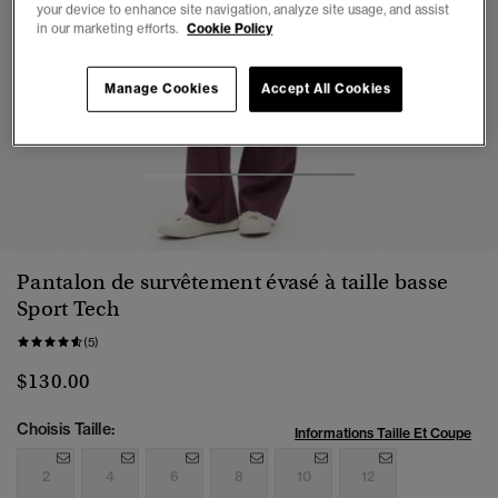
your device to enhance site navigation, analyze site usage, and assist
in our marketing efforts.
Cookie Policy
Manage Cookies
Accept All Cookies
1
2
3
4
5
Pantalon de survêtement évasé à taille basse
Sport Tech
(5)
$130.00
Choisis Taille:
Informations Taille Et Coupe
2
4
6
8
10
12