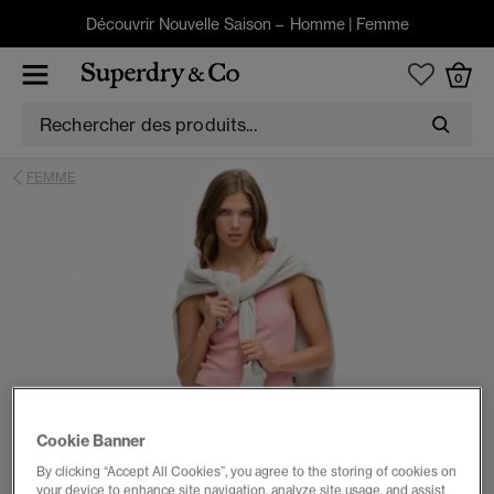
Découvrir Nouvelle Saison –
Homme
|
Femme
0
FEMME
Cookie Banner
By clicking “Accept All Cookies”, you agree to the storing of cookies on
your device to enhance site navigation, analyze site usage, and assist