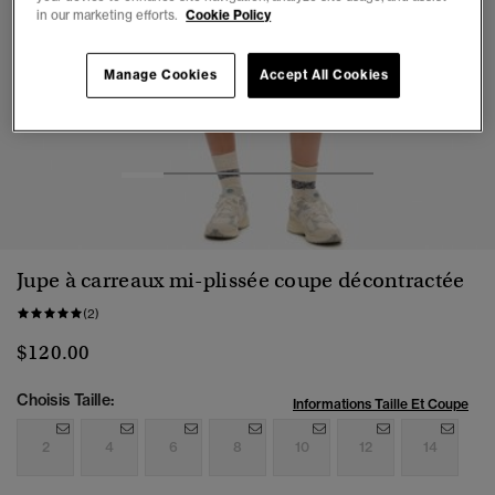
in our marketing efforts.
Cookie Policy
Manage Cookies
Accept All Cookies
1
2
3
4
5
6
Jupe à carreaux mi-plissée coupe décontractée
(2)
$120.00
Choisis Taille:
Informations Taille Et Coupe
2
4
6
8
10
12
14