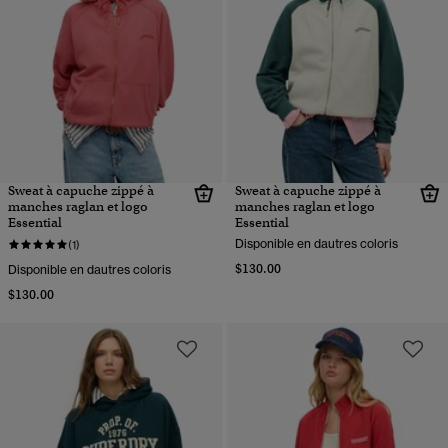
Sweat à capuche zippé à
Sweat à capuche zippé à
manches raglan et logo
manches raglan et logo
Essential
Essential
Disponible en dautres coloris
(1)
$130.00
Disponible en dautres coloris
$130.00