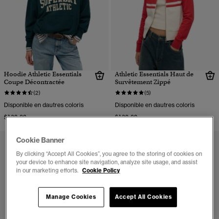
Hoodie Athletic Essentials
Athletic Essentials Haut de
Coupe Décontractée
Survêtement Zippé
(2)
(5)
Disponible en dautres coloris
Disponible en dautres coloris
$130.00
$130.00
Cookie Banner
By clicking “Accept All Cookies”, you agree to the storing of cookies on
your device to enhance site navigation, analyze site usage, and assist
in our marketing efforts.
Cookie Policy
Manage Cookies
Accept All Cookies