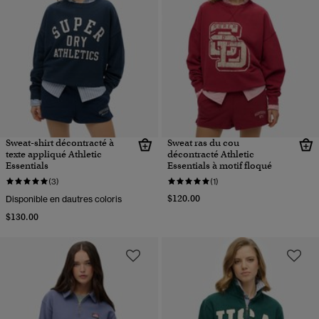
Sweat-shirt décontracté à
Sweat ras du cou
texte appliqué Athletic
décontracté Athletic
Essentials
Essentials à motif floqué
(3)
(1)
$120.00
Disponible en dautres coloris
$130.00