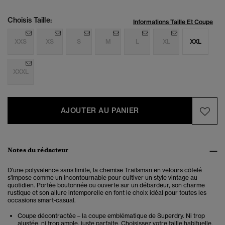
Choisis Taille:
Informations Taille Et Coupe
XXS
XS
S
M
L
XL
XXL
XXXL
AJOUTER AU PANIER
Notes du rédacteur
D'une polyvalence sans limite, la chemise Trailsman en velours côtelé
s'impose comme un incontournable pour cultiver un style vintage au
quotidien. Portée boutonnée ou ouverte sur un débardeur, son charme
rustique et son allure intemporelle en font le choix idéal pour toutes les
occasions smart-casual.
Coupe décontractée – la coupe emblématique de Superdry. Ni trop
ajustée, ni trop ample, juste parfaite. Choisissez votre taille habituelle.