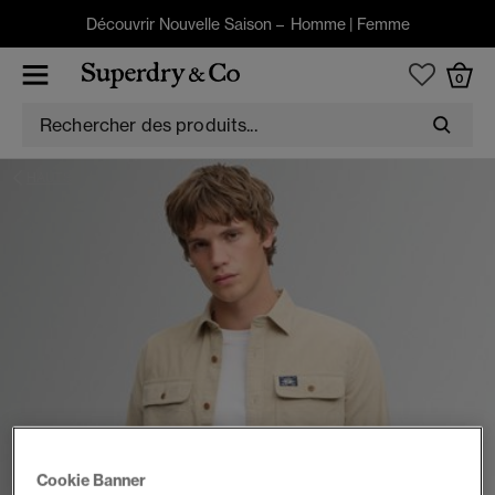
Découvrir Nouvelle Saison –
Homme
|
Femme
0
HAUTS
Cookie Banner