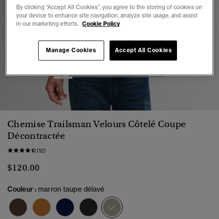
By clicking “Accept All Cookies”, you agree to the storing of cookies on
your device to enhance site navigation, analyze site usage, and assist
in our marketing efforts.
Cookie Policy
Manage Cookies
Accept All Cookies
1
2
3
4
5
6
Chemise Trailsman Velours Côtelé Coupe
Décontractée
(12)
$120.00
Couleur :
marron taupe délavé
sélectionné