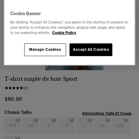
Cookie Banner
By clicking “Accept All Cookies”, you agree to the storing of cookies on
your device to enhance site navigation, analyze site usage, and assist
in our marketing efforts.
Cookie Policy
Manage Cookies
Accept All Cookies
1
2
3
4
5
6
7
T-shirt ample de luxe Sport
(2)
$80.00
Choisis Taille:
Informations Taille Et Coupe
XXS
XS
S
M
L
XL
XXL