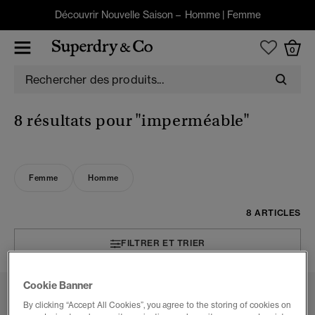
Découvrir Nouvelle Saison –
Homme
|
Femme
0
8 résultats pour
"imperméable"
Femme
Homme
8 ARTICLES
FILTRER ET TRIER
Cookie Banner
By clicking “Accept All Cookies”, you agree to the storing of cookies on