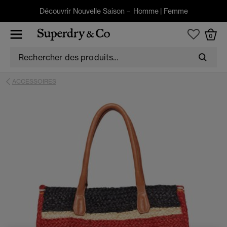
Découvrir Nouvelle Saison –
Homme
|
Femme
0
ACCESSOIRES