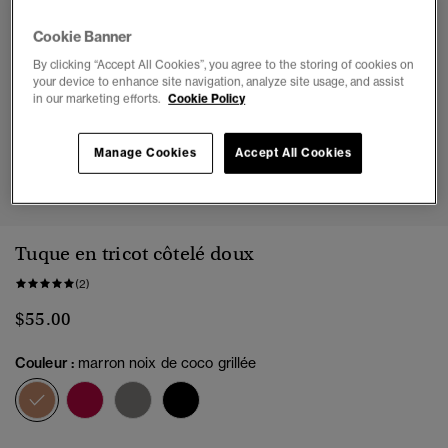
Cookie Banner
By clicking “Accept All Cookies”, you agree to the storing of cookies on
your device to enhance site navigation, analyze site usage, and assist
in our marketing efforts.
Cookie Policy
Manage Cookies
Accept All Cookies
1
2
3
Tuque en tricot côtelé doux
(2)
$55.00
Couleur :
marron noix de coco grillée
sélectionné