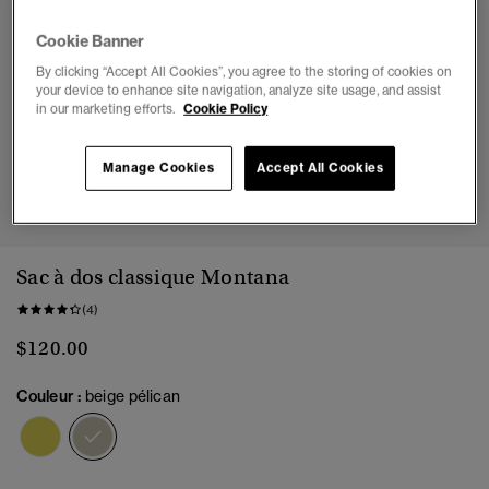
Cookie Banner
By clicking “Accept All Cookies”, you agree to the storing of cookies on
your device to enhance site navigation, analyze site usage, and assist
in our marketing efforts.
Cookie Policy
Manage Cookies
Accept All Cookies
1
2
3
4
5
Sac à dos classique Montana
(4)
$120.00
Couleur :
beige pélican
sélectionné