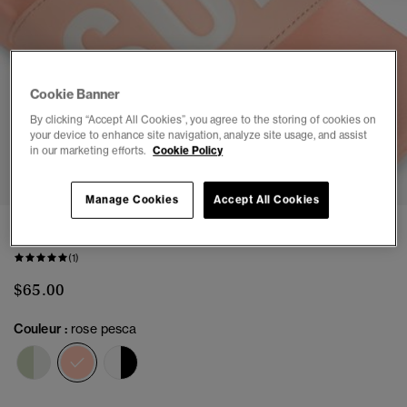
Cookie Banner
By clicking “Accept All Cookies”, you agree to the storing of cookies on
your device to enhance site navigation, analyze site usage, and assist
in our marketing efforts.
Cookie Policy
1
2
3
4
5
6
7
8
Manage Cookies
Accept All Cookies
Sandales de piscine véganes Core
(1)
$65.00
Couleur :
rose pesca
sélectionné