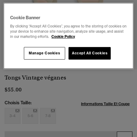
Cookie Banner
By clicking “Accept All Cookies”, you agree to the storing of cookies on
your device to enhance site navigation, analyze site usage, and assist
in our marketing efforts.
Cookie Policy
1
2
3
4
5
6
7
8
Manage Cookies
Accept All Cookies
Tongs Vintage véganes
$55.00
Choisis Taille:
Informations Taille Et Coupe
3-4
5-6
7-8