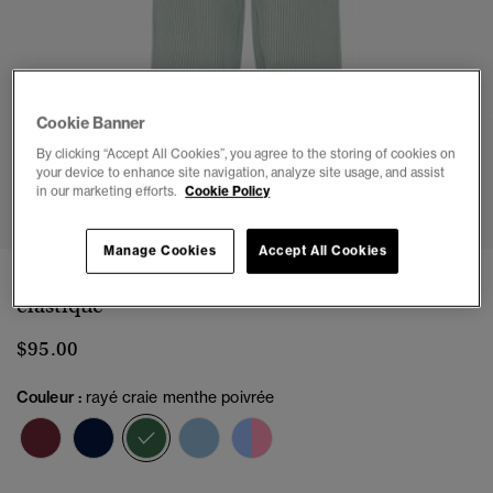
Cookie Banner
By clicking “Accept All Cookies”, you agree to the storing of cookies on
your device to enhance site navigation, analyze site usage, and assist
1
2
3
4
5
6
in our marketing efforts.
Cookie Policy
Manage Cookies
Accept All Cookies
Pantalon à rayures en coton bio avec taille
élastique
$95.00
Couleur :
rayé craie menthe poivrée
sélectionné