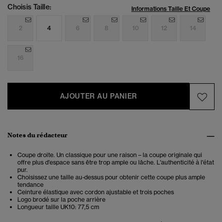
Choisis Taille:
Informations Taille Et Coupe
2
4
6
8
10
12
14
16
AJOUTER AU PANIER
Notes du rédacteur
Coupe droite. Un classique pour une raison – la coupe originale qui
offre plus d'espace sans être trop ample ou lâche. L'authenticité à l'état
pur.
Choisissez une taille au-dessus pour obtenir cette coupe plus ample
tendance
Ceinture élastique avec cordon ajustable et trois poches
Logo brodé sur la poche arrière
Longueur taille UK10: 77,5 cm