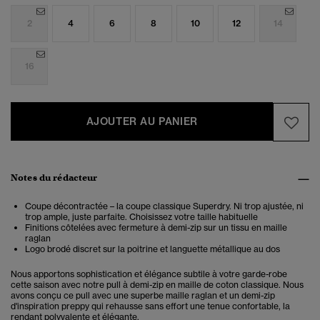
2
4
6
8
10
12
14
16
AJOUTER AU PANIER
Notes du rédacteur
Coupe décontractée – la coupe classique Superdry. Ni trop ajustée, ni
trop ample, juste parfaite. Choisissez votre taille habituelle
Finitions côtelées avec fermeture à demi-zip sur un tissu en maille
raglan
Logo brodé discret sur la poitrine et languette métallique au dos
Nous apportons sophistication et élégance subtile à votre garde-robe
cette saison avec notre pull à demi-zip en maille de coton classique. Nous
avons conçu ce pull avec une superbe maille raglan et un demi-zip
d'inspiration preppy qui rehausse sans effort une tenue confortable, la
rendant polyvalente et élégante.