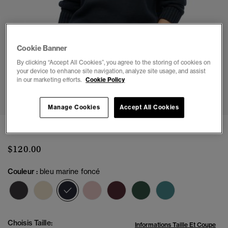
Cookie Banner
By clicking “Accept All Cookies”, you agree to the storing of cookies on
your device to enhance site navigation, analyze site usage, and assist
in our marketing efforts.
Cookie Policy
1
2
3
4
5
6
Manage Cookies
Accept All Cookies
Pull ras du cou en maille décontracté
$120.00
Couleur :
bleu marine foncé
sélectionné
Choisis Taille:
Informations Taille Et Coupe