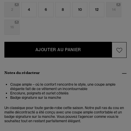
2
4
6
8
10
12
14
16
AJOUTER AU PANIER
Notes du rédacteur
Coupe ample – où le confort rencontre le style, une coupe ample
élégante fait de ce vêtement un incontournable
Encolure, poignets et ourlet côtelés
Badge signature sur la manche
Un classique pour toute garde-robe cette saison. Notre pull ras du cou en
maille décontracté a été conçu avec une coupe ample confortable et un
badge signature sur la manche. Vous pouvez l'agencer comme vous le
souhaitez tout en restant parfaitement élégant.