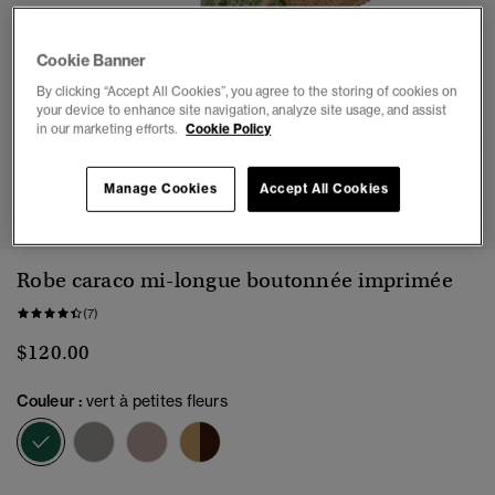
Cookie Banner
By clicking “Accept All Cookies”, you agree to the storing of cookies on
your device to enhance site navigation, analyze site usage, and assist
in our marketing efforts.
Cookie Policy
1
2
3
4
5
6
7
Manage Cookies
Accept All Cookies
Robe caraco mi-longue boutonnée imprimée
(7)
$120.00
Couleur :
vert à petites fleurs
sélectionné