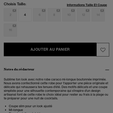
Choisis Taille:
Informations Taille Et Coupe
2
4
6
8
10
12
14
16
AJOUTER AU PANIER
Notes du rédacteur
Sublime ton look avec notre robe caraco mi-longue boutonnée imprimée.
Nous avons confectionné cette robe pour t'apporter une pièce originale et
délicate qui rehaussera tes tenues d'été. Des motifs délicats et une coupe
simpliste pour une silhouette contemporaine qui s'inspire d'un design
artisanal font de cette robe le choix idéal pour rester au frais à la plage ou
te préparer pour une nuit de cocktails.
Coupe slim pour un look ajusté
Mi-longue