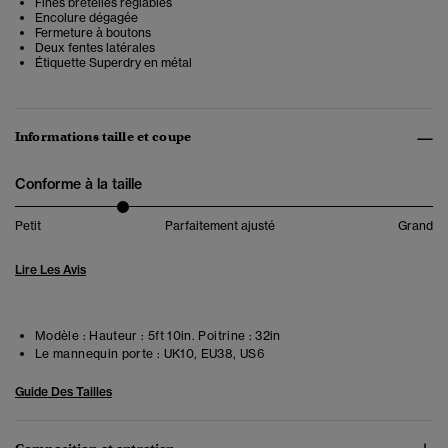
Fines bretelles réglables
Encolure dégagée
Fermeture à boutons
Deux fentes latérales
Étiquette Superdry en métal
Informations taille et coupe
Conforme à la taille
Petit
Parfaitement ajusté
Grand
Lire Les Avis
Modèle :
Hauteur : 5ft 10in. Poitrine : 32in
Le mannequin porte :
UK10, EU38, US6
Guide Des Tailles