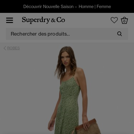
Découvrir Nouvelle Saison –
Homme
|
Femme
0
ROBES