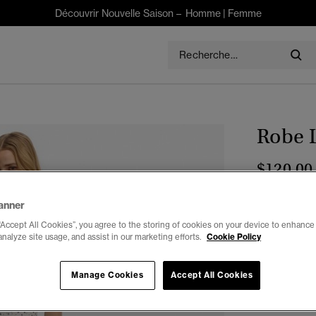
Découvrir Nouvelle Saison –
Homme
|
Femme
Robe 
$120.00
Choisis Taille
anner
“Accept All Cookies”, you agree to the storing of cookies on your device to enhance 
2
analyze site usage, and assist in our marketing efforts.
Cookie Policy
Manage Cookies
Accept All Cookies