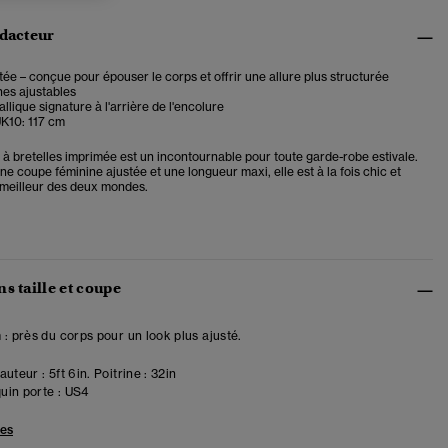
édacteur
ée – conçue pour épouser le corps et offrir une allure plus structurée
ines ajustables
llique signature à l'arrière de l'encolure
K10: 117 cm
 à bretelles imprimée est un incontournable pour toute garde-robe estivale.
 coupe féminine ajustée et une longueur maxi, elle est à la fois chic et
e meilleur des deux mondes.
s taille et coupe
 : près du corps pour un look plus ajusté.
uteur : 5ft 6in. Poitrine : 32in
in porte :
US4
les