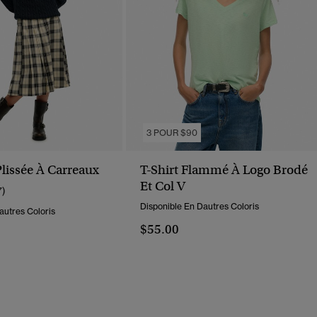
3 POUR $90
Plissée À Carreaux
T-Shirt Flammé À Logo Brodé
Et Col V
7)
Disponible En Dautres Coloris
autres Coloris
$55.00