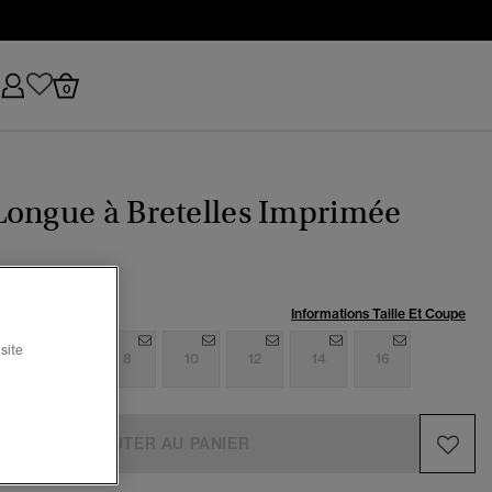
0
Longue à Bretelles Imprimée
:
Informations Taille Et Coupe
site
4
6
8
10
12
14
16
AJOUTER AU PANIER