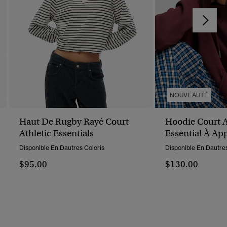
NOUVEAUTÉ
Haut De Rugby Rayé Court
Hoodie Court A
Athletic Essentials
Essential À Ap
Disponible En Dautres Coloris
Disponible En Dautres
$95.00
$130.00