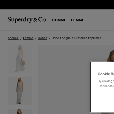
HOMME
FEMME
Accueil
Femme
Robes
Robe Longue à Bretelles Imprimée
Cookie B
By clicking 
navigation, 