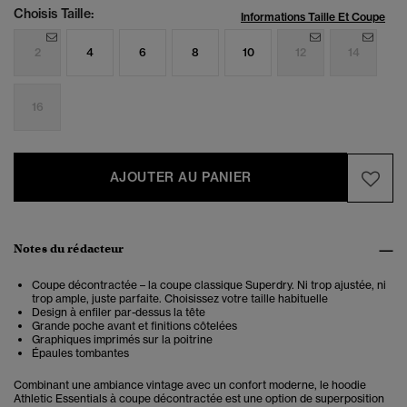
Choisis Taille:
Informations Taille Et Coupe
2
4
6
8
10
12
14
16
AJOUTER AU PANIER
Notes du rédacteur
Coupe décontractée – la coupe classique Superdry. Ni trop ajustée, ni
trop ample, juste parfaite. Choisissez votre taille habituelle
Design à enfiler par-dessus la tête
Grande poche avant et finitions côtelées
Graphiques imprimés sur la poitrine
Épaules tombantes
Combinant une ambiance vintage avec un confort moderne, le
hoodie
Athletic Essentials à coupe décontractée est une option de superposition