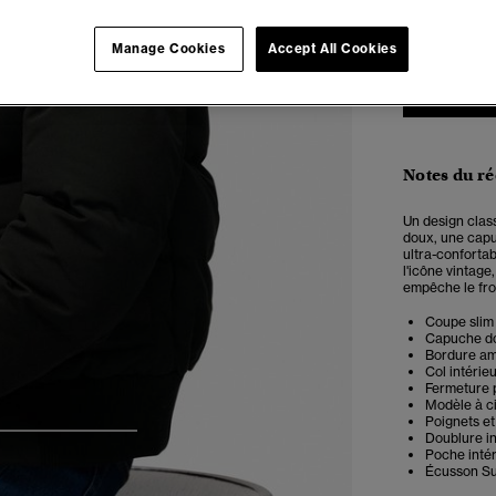
2
Manage Cookies
Accept All Cookies
Notes du r
Un design clas
doux, une capu
ultra-confortab
l'icône vintage
empêche le froi
Coupe slim 
Capuche do
Bordure am
Col intérie
Fermeture 
Modèle à c
Poignets et
Doublure i
4
5
6
Poche intér
Écusson Su