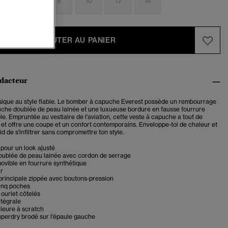
4
6
8
10
12
14
AJOUTER AU PANIER
édacteur
sique au style fiable. Le bomber à capuche Everest possède un rembourrage
che doublée de peau lainée et une luxueuse bordure en fausse fourrure
le. Empruntée au vestiaire de l'aviation, cette veste à capuche a tout de
, et offre une coupe et un confort contemporains. Enveloppe-toi de chaleur et
d de s'infiltrer sans compromettre ton style.
pour un look ajusté
ublée de peau lainée avec cordon de serrage
ovible en fourrure synthétique
ur
principale zippée avec boutons-pression
inq poches
 ourlet côtelés
ntégrale
ieure à scratch
perdry brodé sur l'épaule gauche