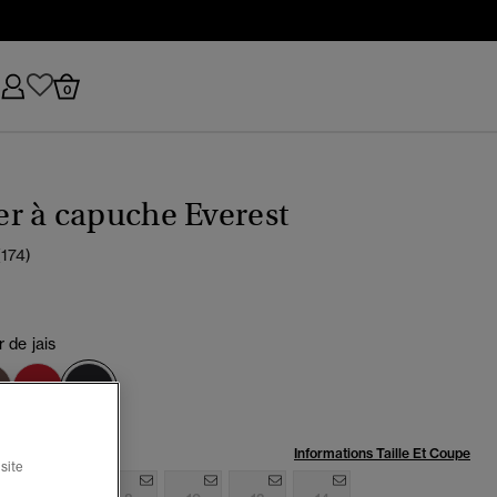
0
r à capuche Everest
(174)
r de jais
sélectionné
:
Informations Taille Et Coupe
site