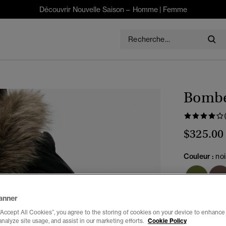
Découvrir Nouvelle Saison –
Homme
|
Femme
Bombe
$325.00
Couleur :
noi
anner
Choisis Taille
“Accept All Cookies”, you agree to the storing of cookies on your device to enhance 
analyze site usage, and assist in our marketing efforts.
Cookie Policy