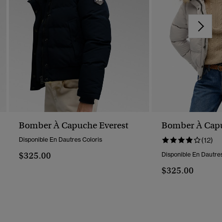
Bomber À Capuche Everest
Bomber À Capu
Disponible En Dautres Coloris
(12)
$325.00
Disponible En Dautres
$325.00