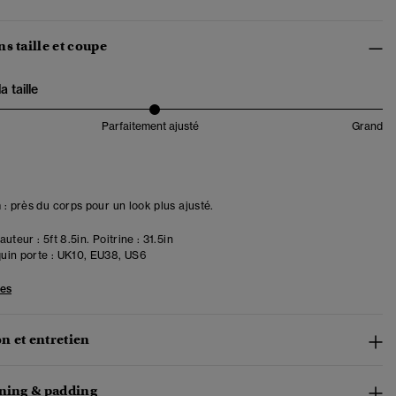
s taille et coupe
 taille
Parfaitement ajusté
Grand
 : près du corps pour un look plus ajusté.
uteur : 5ft 8.5in. Poitrine : 31.5in
in porte :
UK10, EU38, US6
les
n et entretien
ining & padding