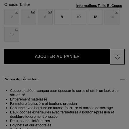
Choisis Taille:
Informations Taille Et Coupe
2
4
6
8
10
12
14
16
AJOUTER AU PANIER
Notes du rédacteur
Coupe ajustée – conçue pour épouser le corps et offrir un look plus
structuré
Entièrement matelassé
Fermeture à glissière et boutons-pression
Capuche avec bordure en fausse fourrure et cordon de serrage
Deux poches extérieures avec fermetures à boutons-pression et
doublure légèrement brossée
Deux poches intérieures
Poignets et ourlet côtelés