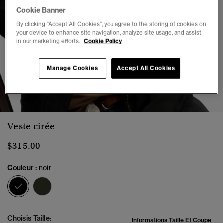
Cookie Banner
By clicking “Accept All Cookies”, you agree to the storing of cookies on
your device to enhance site navigation, analyze site usage, and assist
in our marketing efforts.
Cookie Policy
Manage Cookies
Accept All Cookies
1
2
3
4
5
6
7
Veste cirée
$315.00
Couleur :
noir
sélectionné
Choisis Taille:
Informations Taille Et Coupe