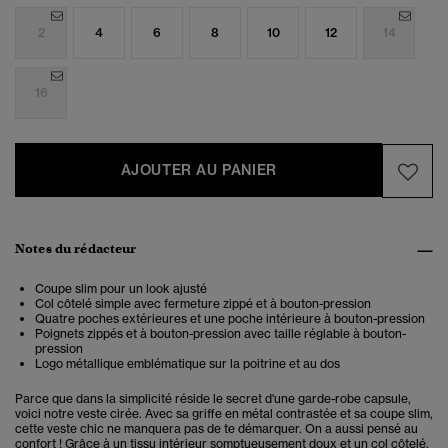
2
4
6
8
10
12
14
16
AJOUTER AU PANIER
Notes du rédacteur
Coupe slim pour un look ajusté
Col côtelé simple avec fermeture zippé et à bouton-pression
Quatre poches extérieures et une poche intérieure à bouton-pression
Poignets zippés et à bouton-pression avec taille réglable à bouton-
pression
Logo métallique emblématique sur la poitrine et au dos
Parce que dans la simplicité réside le secret d'une garde-robe capsule,
voici notre veste cirée. Avec sa griffe en métal contrastée et sa coupe slim,
cette veste chic ne manquera pas de te démarquer. On a aussi pensé au
confort ! Grâce à un tissu intérieur somptueusement doux et un col côtelé,