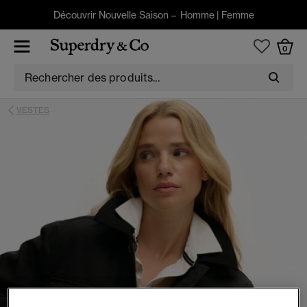
Découvrir Nouvelle Saison –
Homme
|
Femme
0
VESTES