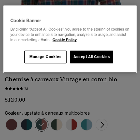
Cookie Banner
By clicking “Accept All Cookies”, you agree to the storing of cookies on
your device to enhance site navigation, analyze site usage, and assist
in our marketing efforts.
Cookie Policy
1
2
3
4
5
6
Manage Cookies
Accept All Cookies
Chemise à carreaux Vintage en coton bio
(6)
$120.00
Couleur :
upstate à carreaux multicolores
sélectionné