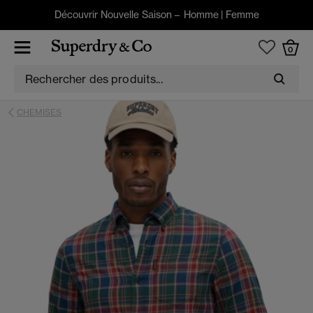
Découvrir Nouvelle Saison –
Homme
|
Femme
0
CHEMISES