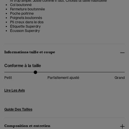
ni trop ample. Juste comme il faut. Choisis ta taille habituelle
Col boutonné
Fermeture boutonnée
Poche poitrine
Poignets boutonnés
Pli creux dans le dos
Étiquette Superdry
Écusson Superdry
Informations taille et coupe
Conforme à la taille
Petit
Parfaitement ajusté
Grand
Lire Les Avis
Guide Des Tailles
Composition et entretien