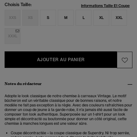
Choisis Taille:
Informations Taille Et Coupe
XXS
XS
S
M
L
XL
XXL
XXXL
AJOUTER AU PANIER
Notes du rédacteur
Adopte le look classique de notre chemise à carreaux Vintage. Le motif
bûcheron est un véritable classique pour de bonnes raisons, et notre
modèle ne fait pas exception à la règle. Avec des couleurs rafraîchies pour
donner un coup de jeune à ta garde-robe, il n'a jamais été aussi facile de
composer ton look authentique. Superposée sur un t-shirt pour un look
simple et décontracté ou boutonnée pour donner un côté original, cette
chemise à manches longues est une valeur sûre.
Coupe décontractée – la coupe classique de Superdry. Ni trop serrée,