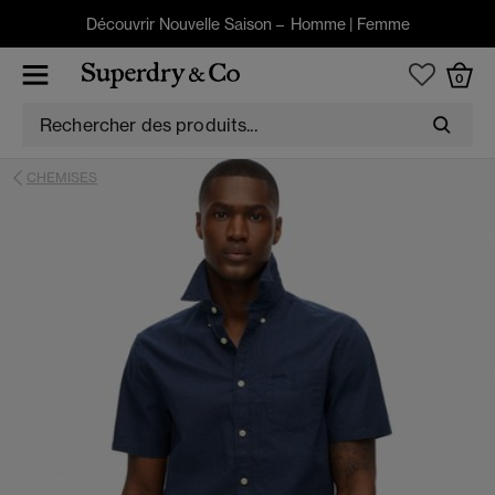
Découvrir Nouvelle Saison –
Homme
|
Femme
0
CHEMISES