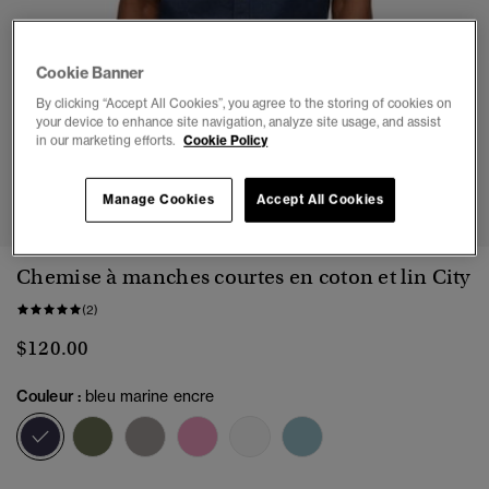
Cookie Banner
By clicking “Accept All Cookies”, you agree to the storing of cookies on
your device to enhance site navigation, analyze site usage, and assist
in our marketing efforts.
Cookie Policy
1
2
3
4
Manage Cookies
Accept All Cookies
Chemise à manches courtes en coton et lin City
(2)
$120.00
Couleur :
bleu marine encre
sélectionné