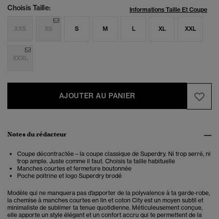
Choisis Taille:
Informations Taille Et Coupe
XXS
XS
S
M
L
XL
XXL
XXXL
AJOUTER AU PANIER
Notes du rédacteur
Coupe décontractée – la coupe classique de Superdry. Ni trop serré, ni
trop ample. Juste comme il faut. Choisis ta taille habituelle
Manches courtes et fermeture boutonnée
Poche poitrine et logo Superdry brodé
Modèle qui ne manquera pas d’apporter de la polyvalence à ta garde-robe,
la chemise à manches courtes en lin et coton City est un moyen subtil et
minimaliste de sublimer ta tenue quotidienne. Méticuleusement conçue,
elle apporte un style élégant et un confort accru qui te permettent de la