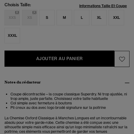
Choisis Taille:
Informations Taille Et Coupe
XXS
XS
S
M
L
XL
XXL
XXXL
AJOUTER AU PANIER
Notes du rédacteur
Coupe décontractée – la coupe classique Superdry. Ni trop ajustée, ni
trop ample, juste parfaite. Choisissez votre taille habituelle
Col simple avec fermeture à boutons
Pli creux au dos avec logo brodé signature sur la poitrine
La Chemise Oxford Classique à Manches Longues est un incontournable
absolu pour votre garde-robe. Cette chemise a été conçue avec une
silhouette simple mais efficace ainsi qu'un logo minimaliste rafraîchi sur la
poitrine; ces éléments vous permettront de garder vos tenues