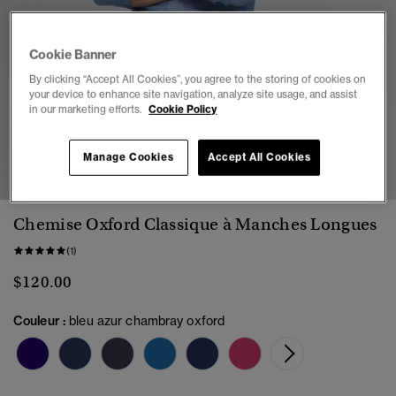
Cookie Banner
By clicking “Accept All Cookies”, you agree to the storing of cookies on
your device to enhance site navigation, analyze site usage, and assist
in our marketing efforts.
Cookie Policy
1
2
3
4
5
Manage Cookies
Accept All Cookies
Chemise Oxford Classique à Manches Longues
(1)
$120.00
Couleur :
bleu azur chambray oxford