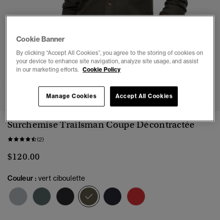
Cookie Banner
By clicking “Accept All Cookies”, you agree to the storing of cookies on
your device to enhance site navigation, analyze site usage, and assist
in our marketing efforts.
Cookie Policy
1
2
3
4
5
6
Manage Cookies
Accept All Cookies
Surchemise Trailsman Coupe Décontractée
(2)
$120.00
Couleur :
vert ciboulette
sélectionné