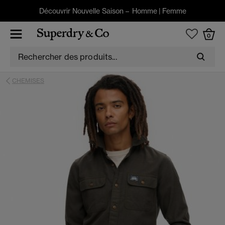
Découvrir Nouvelle Saison –
Homme
|
Femme
0
CHEMISES