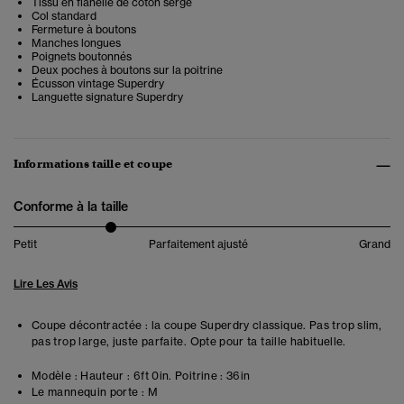
Tissu en flanelle de coton sergé
Col standard
Fermeture à boutons
Manches longues
Poignets boutonnés
Deux poches à boutons sur la poitrine
Écusson vintage Superdry
Languette signature Superdry
Informations taille et coupe
Conforme à la taille
Petit
Parfaitement ajusté
Grand
Lire Les Avis
Coupe décontractée : la coupe Superdry classique. Pas trop slim,
pas trop large, juste parfaite. Opte pour ta taille habituelle.
Modèle :
Hauteur : 6ft 0in. Poitrine : 36in
Le mannequin porte :
M