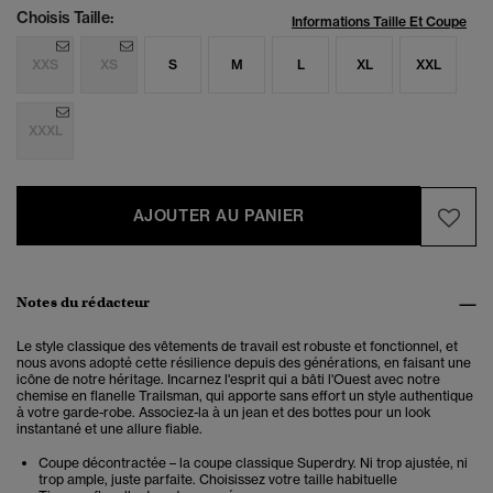
Choisis Taille:
Informations Taille Et Coupe
XXS
XS
S
M
L
XL
XXL
XXXL
AJOUTER AU PANIER
Notes du rédacteur
Le style classique des vêtements de travail est robuste et fonctionnel, et
nous avons adopté cette résilience depuis des générations, en faisant une
icône de notre héritage. Incarnez l'esprit qui a bâti l'Ouest avec notre
chemise en flanelle Trailsman, qui apporte sans effort un style authentique
à votre garde-robe. Associez-la à un jean et des bottes pour un look
instantané et une allure fiable.
Coupe décontractée – la coupe classique Superdry. Ni trop ajustée, ni
trop ample, juste parfaite. Choisissez votre taille habituelle