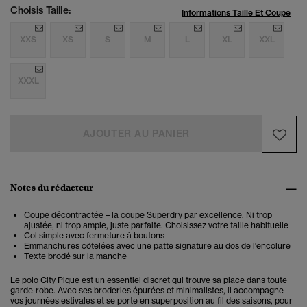
Choisis Taille:
Informations Taille Et Coupe
XXS
XS
S
M
L
XL
XXL
XXXL
AJOUTER AU PANIER
Notes du rédacteur
Coupe décontractée – la coupe Superdry par excellence. Ni trop
ajustée, ni trop ample, juste parfaite. Choisissez votre taille habituelle
Col simple avec fermeture à boutons
Emmanchures côtelées avec une patte signature au dos de l'encolure
Texte brodé sur la manche
Le polo City Pique est un essentiel discret qui trouve sa place dans toute
garde-robe. Avec ses broderies épurées et minimalistes, il accompagne
vos journées estivales et se porte en superposition au fil des saisons, pour