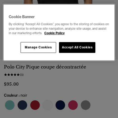
Cookie Banner
By clicking “Accept All Cookies”, you agree to the storing of cookies on
your device to enhance site navigation, analyze site usage, and assist
in our marketing efforts.
Cookie Policy
1
2
3
4
5
Manage Cookies
Accept All Cookies
Polo City Pique coupe décontractée
(3)
$95.00
Couleur :
noir