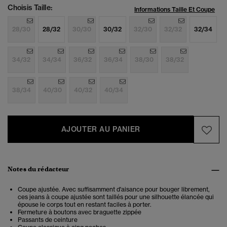
Choisis Taille:
Informations Taille Et Coupe
28/30
28/32
30/30
30/32
32/30
32/32
32/34
34/32
34/34
36/32
36/34
38/30
38/32
38/34
40/30
40/32
40/34
AJOUTER AU PANIER
Notes du rédacteur
Coupe ajustée. Avec suffisamment d'aisance pour bouger librement,
ces jeans à coupe ajustée sont taillés pour une silhouette élancée qui
épouse le corps tout en restant faciles à porter.
Fermeture à boutons avec braguette zippée
Passants de ceinture