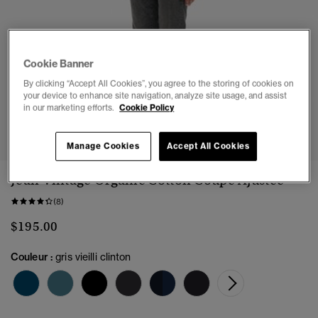
Cookie Banner
By clicking “Accept All Cookies”, you agree to the storing of cookies on
your device to enhance site navigation, analyze site usage, and assist
in our marketing efforts.
Cookie Policy
1
2
3
4
5
Manage Cookies
Accept All Cookies
Jean Vintage Organic Cotton Coupe Ajustée
(8)
$195.00
Couleur :
gris vieilli clinton