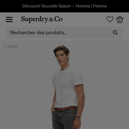
Découvrir Nouvelle Saison –
Homme
|
Femme
0
JEANS