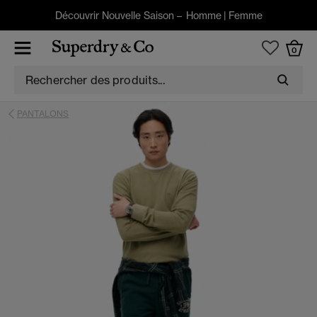
Découvrir Nouvelle Saison –
Homme
|
Femme
0
PANTALONS