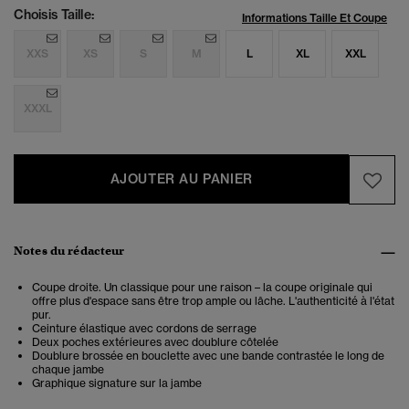
Choisis Taille:
Informations Taille Et Coupe
XXS
XS
S
M
L
XL
XXL
XXXL
AJOUTER AU PANIER
Notes du rédacteur
Coupe droite. Un classique pour une raison – la coupe originale qui
offre plus d'espace sans être trop ample ou lâche. L'authenticité à l'état
pur.
Ceinture élastique avec cordons de serrage
Deux poches extérieures avec doublure côtelée
Doublure brossée en bouclette avec une bande contrastée le long de
chaque jambe
Graphique signature sur la jambe