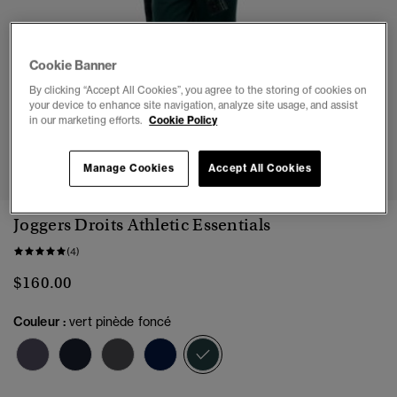
Cookie Banner
By clicking “Accept All Cookies”, you agree to the storing of cookies on
your device to enhance site navigation, analyze site usage, and assist
in our marketing efforts.
Cookie Policy
1
2
3
4
5
6
7
Manage Cookies
Accept All Cookies
Joggers Droits Athletic Essentials
(4)
$160.00
Couleur :
vert pinède foncé
sélectionné