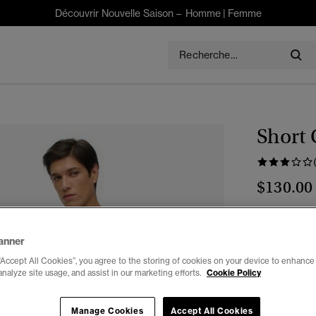
Découvrir Nouvelle Saison –
Homme
|
Femme
Short
$130.00
Couleur :
kak
anner
“Accept All Cookies”, you agree to the storing of cookies on your device to enhance 
analyze site usage, and assist in our marketing efforts.
Cookie Policy
Choisis Taille
Manage Cookies
Accept All Cookies