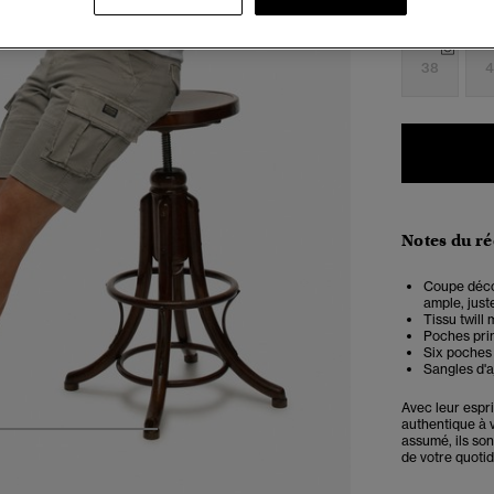
28
2
38
4
Notes du r
Coupe décon
ample, juste
Tissu twill 
Poches pri
Six poches
Sangles d'a
Avec leur espr
authentique à 
4
5
6
7
assumé, ils so
de votre quotid