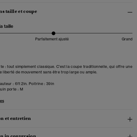
s taille et coupe
 taille
Parfaitement ajusté
Grand
e : tout simplement classique. C'est la coupe traditionnelle, qui offre une
e liberté de mouvement sans être trop large ou ample.
uteur : 6ft 2in. Poitrine : 39in
in porte :
M
les
n et entretien
n in conversion