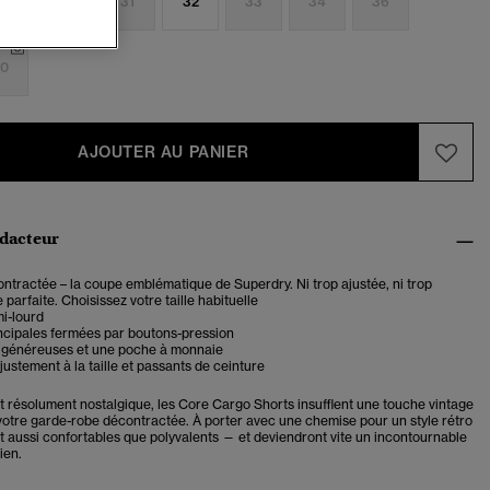
9
30
31
32
33
34
36
0
AJOUTER AU PANIER
édacteur
tractée – la coupe emblématique de Superdry. Ni trop ajustée, ni trop
 parfaite. Choisissez votre taille habituelle
mi-lourd
ncipales fermées par boutons-pression
 généreuses et une poche à monnaie
justement à la taille et passants de ceinture
it résolument nostalgique, les Core Cargo Shorts insufflent une touche vintage
votre garde-robe décontractée. À porter avec une chemise pour un style rétro
nt aussi confortables que polyvalents — et deviendront vite un incontournable
ien.