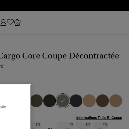
0
 Cargo Core Coupe Décontractée
(1)
i clair
sélectionné
site
:
Informations Taille Et Coupe