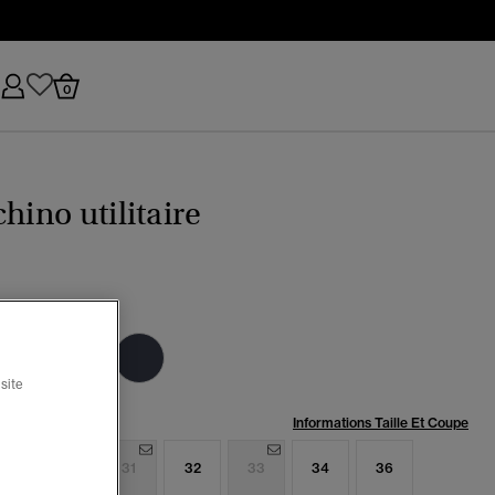
0
chino utilitaire
s city argenté
sélectionné
site
:
Informations Taille Et Coupe
9
30
31
32
33
34
36