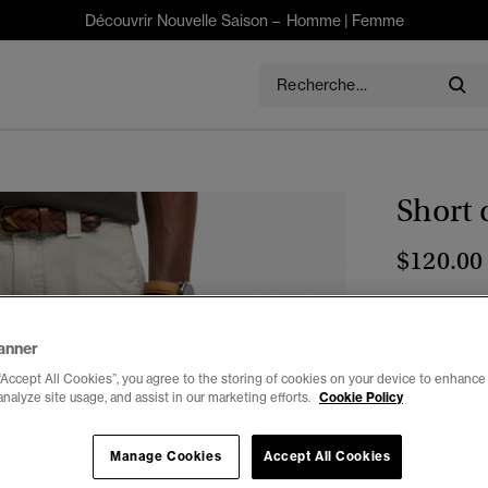
Découvrir Nouvelle Saison –
Homme
|
Femme
Short 
$120.00
Couleur :
gri
anner
“Accept All Cookies”, you agree to the storing of cookies on your device to enhance 
analyze site usage, and assist in our marketing efforts.
Cookie Policy
Choisis Taille
Manage Cookies
Accept All Cookies
28
2