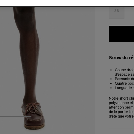
38
Notes du r
Coupe droit
d'espace sa
Passants de
Quatre poc
Languette s
Notre short chi
polyvalence et 
attention perma
de le porter to
d'été que votr
3
4
5