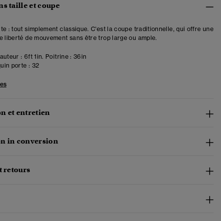
s taille et coupe
e : tout simplement classique. C'est la coupe traditionnelle, qui offre une
e liberté de mouvement sans être trop large ou ample.
uteur : 6ft 1in. Poitrine : 36in
in porte :
32
les
n et entretien
n in conversion
t retours