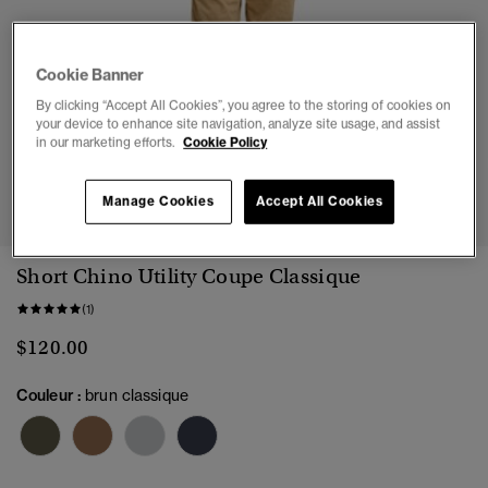
Cookie Banner
By clicking “Accept All Cookies”, you agree to the storing of cookies on
your device to enhance site navigation, analyze site usage, and assist
in our marketing efforts.
Cookie Policy
1
2
3
4
5
6
Manage Cookies
Accept All Cookies
Short Chino Utility Coupe Classique
(1)
$120.00
Couleur :
brun classique