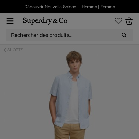
Découvrir Nouvelle Saison –
Homme
|
Femme
0
SHORTS