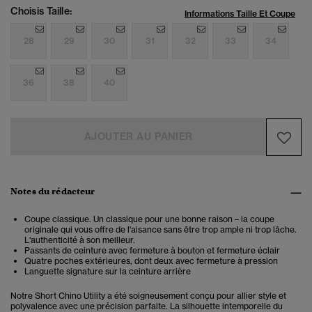
Choisis Taille:
Informations Taille Et Coupe
28
29
30
31
32
33
34
36
38
40
AJOUTER AU PANIER
Notes du rédacteur
Coupe classique. Un classique pour une bonne raison – la coupe
originale qui vous offre de l'aisance sans être trop ample ni trop lâche.
L'authenticité à son meilleur.
Passants de ceinture avec fermeture à bouton et fermeture éclair
Quatre poches extérieures, dont deux avec fermeture à pression
Languette signature sur la ceinture arrière
Notre Short Chino Utility a été soigneusement conçu pour allier style et
polyvalence avec une précision parfaite. La silhouette intemporelle du