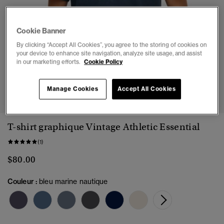
Cookie Banner
By clicking “Accept All Cookies”, you agree to the storing of cookies on
your device to enhance site navigation, analyze site usage, and assist
in our marketing efforts.
Cookie Policy
1
2
3
4
Manage Cookies
Accept All Cookies
T-shirt graphique Vintage Athletic Essential
(1)
$80.00
Couleur :
bleu marine nautique