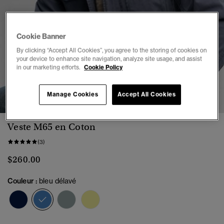
Cookie Banner
By clicking “Accept All Cookies”, you agree to the storing of cookies on
your device to enhance site navigation, analyze site usage, and assist
in our marketing efforts.
Cookie Policy
1
2
3
4
5
6
Manage Cookies
Accept All Cookies
Veste M65 en Coton
(3)
$260.00
Couleur :
bleu délavé
sélectionné